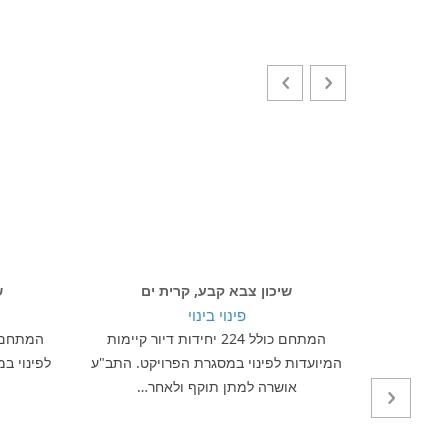
שיכון צבא קבע, קרית ים
ש
פינוי בינוי
ת דיור קיימות
המתחם כולל 224 יחידות דיור קיימות
ט. הפרויקט
המיועדות לפינוי במסגרת הפרויקט. התב"ע
לפינוי ב
י…
אושרה למתן תוקף ולאחר…